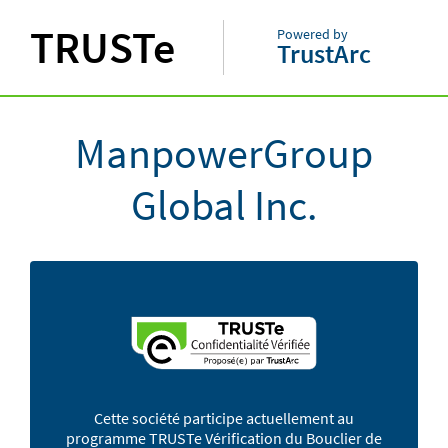
TRUSTe
Powered by
TrustArc
ManpowerGroup
Global Inc.
Cette société participe actuellement au
programme TRUSTe Vérification du Bouclier de